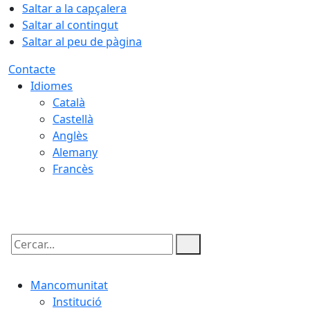
Saltar a la capçalera
Saltar al contingut
Saltar al peu de pàgina
Contacte
Idiomes
Català
Castellà
Anglès
Alemany
Francès
08.08.2026 | 17:01
Cercar:
Mancomunitat
Institució