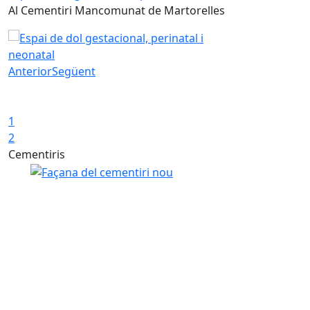
Al Cementiri Mancomunat de Martorelles
En menys d'u
idCAT Mòbil p
Espai de dol gestacional, perinatal i neonatal
administracio
Idcat M
Anterior
Següent
mòbil, 
Iniciar presentació
Aturar presentació
1
2
Fàcilment, s
Cementiris
vulguis, pots
Mòbil per fe
Mancomunit
L' Idcat Mòbil
mecanismes ex
signatura ele
Està basat e
d'un sol ús a