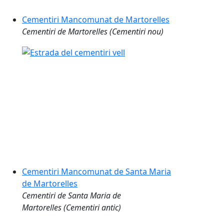
la majoria de
catalanes, de
Cementiri Mancomunat de Martorelles
sense instal·la
Cementiri de Martorelles (Cementiri nou)
Més informa
Avantat
Permet iden
qualsevol 
No cal rec
No requerei
programar
És un sist
transcurs 
Cementiri Mancomunat de Santa Maria
És gratuït
de Martorelles
Podreu real
Cementiri de Santa Maria de
de qualsev
Martorelles (Cementiri antic)