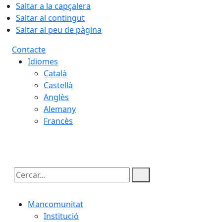
Saltar a la capçalera
Saltar al contingut
Saltar al peu de pàgina
Contacte
Idiomes
Català
Castellà
Anglès
Alemany
Francès
06.08.2026 | 19:18
Cercar:
Mancomunitat
Institució