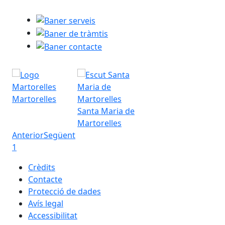
Com aco
Vídeos expli
Baner serveis
Baner de tràmtis
Heu de ten
Baner contacte
Us cal dis
DNI (Do
TIE (Tar
TSI (Tar
Martorelles
CatSalut
Santa Maria de
Telèfon
Martorelles
Heu de reg
Anterior
Següent
única les 
1
un fitxer d
l'Administr
Crèdits
Catalunya.
Contacte
instruccio
Protecció de dades
Si l'alta s
Avís legal
sistema pe
Accessibilitat